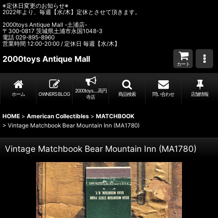
※定休日変更のお知らせ※
2022年より、毎週【水/木】定休とさせて頂きます。
2000toys Antique Mall -土浦店-
〒300-0817 茨城県土浦市永国1048-3
電話 029-895-8960
営業時間 12:00-20:00 / 定休日 毎週【水/木】
2000toys Antique Mall
カート
2000toys.....高円
ホーム
OWNER’S BLOG
商品検索
問い合わせ
店舗情報
寺店
HOME
>
American Collectibles
>
MATCHBOOK
>
Vintage Matchbook Bear Mountain Inn (MA1780)
Vintage Matchbook Bear Mountain Inn (MA1780)