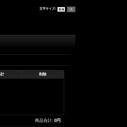
文字サイズ
:
小計
削除
商品合計
:
0円