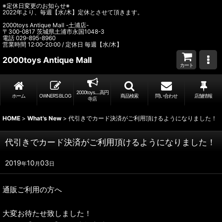
※定休日変更のお知らせ※
2022年より、毎週【水/木】定休とさせて頂きます。
2000toys Antique Mall -土浦店-
〒300-0817 茨城県土浦市永国1048-3
電話 029-895-8960
営業時間 12:00-20:00 / 定休日 毎週【水/木】
2000toys Antique Mall
カート
2000toys.....高円
ホーム
OWNER’S BLOG
商品検索
問い合わせ
店舗情報
寺店
HOME
>
What's New
>
代引きでカード決済がご利用頂けるようになりました！
代引きでカード決済がご利用頂けるようになりました！
2019
10
03
年
月
日
通販ご利用の方へ
大変お待たせ致しました！