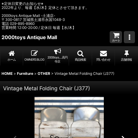
※定休日変更のお知らせ※
2022年より、毎週【水/木】定休とさせて頂きます。
2000toys Antique Mall -土浦店-
〒300-0817 茨城県土浦市永国1048-3
電話 029-895-8960
営業時間 12:00-20:00 / 定休日 毎週【水/木】
2000toys Antique Mall
カート
2000toys.....高円
ホーム
OWNER’S BLOG
商品検索
問い合わせ
店舗情報
寺店
HOME
>
Furniture
>
OTHER
>
Vintage Metal Folding Chair (J377)
Vintage Metal Folding Chair (J377)