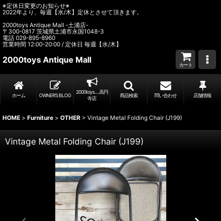
※定休日変更のお知らせ※
2022年より、毎週【水/木】定休とさせて頂きます。
2000toys Antique Mall -土浦店-
〒300-0817 茨城県土浦市永国1048-3
電話 029-895-8960
営業時間 12:00-20:00 / 定休日 毎週【水/木】
2000toys Antique Mall
カート
2000toys.....高円
ホーム
OWNER’S BLOG
商品検索
問い合わせ
店舗情報
寺店
HOME
>
Furniture
>
OTHER
>
Vintage Metal Folding Chair (J199)
Vintage Metal Folding Chair (J199)