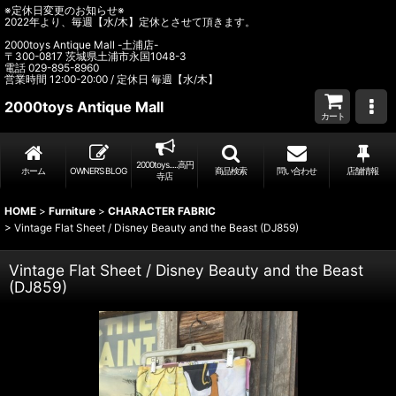
※定休日変更のお知らせ※
2022年より、毎週【水/木】定休とさせて頂きます。
2000toys Antique Mall -土浦店-
〒300-0817 茨城県土浦市永国1048-3
電話 029-895-8960
営業時間 12:00-20:00 / 定休日 毎週【水/木】
2000toys Antique Mall
カート
2000toys.....高円
ホーム
OWNER’S BLOG
商品検索
問い合わせ
店舗情報
寺店
HOME
>
Furniture
>
CHARACTER FABRIC
>
Vintage Flat Sheet / Disney Beauty and the Beast (DJ859)
Vintage Flat Sheet / Disney Beauty and the Beast
(DJ859)