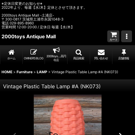
※定休日変更のお知らせ※
2022年より、毎週【水/木】定休とさせて頂きます。
2000toys Antique Mall -土浦店-
〒300-0817 茨城県土浦市永国1048-3
電話 029-895-8960
営業時間 12:00-20:00 / 定休日 毎週【水/木】
2000toys Antique Mall
カート
2000toys.....高円
ホーム
OWNER’S BLOG
商品検索
問い合わせ
店舗情報
寺店
HOME
>
Furniture
>
LAMP
>
Vintage Plastic Table Lamp #A (NK073)
Vintage Plastic Table Lamp #A (NK073)