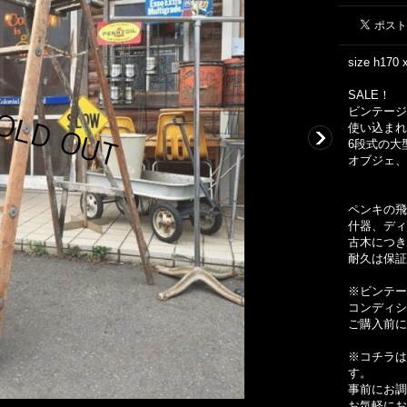
size h170
SALE！
ビンテージ
使い込まれ
6段式の大
オブジェ、
ペンキの飛
什器、ディ
古木につき
耐久は保証
※ビンテー
コンディシ
ご購入前に
※コチラは
す。
事前にお調
お気軽にお