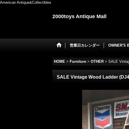
American Antique&Collectibles
2000toys Antique Mall
営業日カレンダー
OWNER'S 
HOME
>
Furniture
>
OTHER
>
SALE Vinta
SALE Vintage Wood Ladder (DJ4