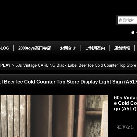
BLOG
2000toys高円寺店
お問合せ
ご利用案内
店舗情報
SPLAY
>
60s Vintage CARLING Black Label Beer Ice Cold Counter Top Store 
 Beer Ice Cold Counter Top Store Display Light Sign (A517
60s Vinta
e Cold Co
gn (A517)
在庫なし