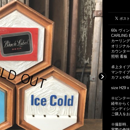
60s ヴィ
CARLING B
カーリング
オリジナル
カウンター
照明 看板
卓上タイプ
マンケイブ
カフェやB
size H29 
※ビンテー
経年からく
コンディシ
ご購入をお
※撮影時、
実際の色味