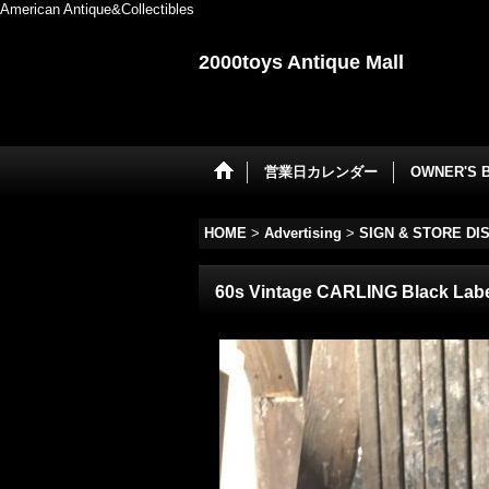
American Antique&Collectibles
2000toys Antique Mall
営業日カレンダー
OWNER'S 
HOME
>
Advertising
>
SIGN & STORE DI
60s Vintage CARLING Black Label