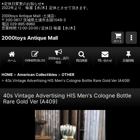
※定休日変更のお知らせ※
2022年より、毎週【水/木】定休とさせて頂きます。
2000toys Antique Mall -土浦店-
〒300-0817 茨城県土浦市永国1048-3
電話 029-895-8960
営業時間 12:00-20:00 / 定休日 毎週【水/木】
2000toys Antique Mall
カート
2000toys.....高円
ホーム
OWNER’S BLOG
商品検索
問い合わせ
店舗情報
寺店
HOME
>
American Collectibles
>
OTHER
>
40s Vintage Advertising HIS Men's Cologne Bottle Rare Gold Ver (A409)
40s Vintage Advertising HIS Men's Cologne Bottle
Rare Gold Ver (A409)