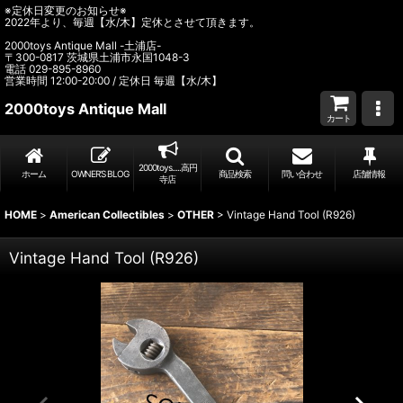
※定休日変更のお知らせ※
2022年より、毎週【水/木】定休とさせて頂きます。
2000toys Antique Mall -土浦店-
〒300-0817 茨城県土浦市永国1048-3
電話 029-895-8960
営業時間 12:00-20:00 / 定休日 毎週【水/木】
2000toys Antique Mall
カート
2000toys.....高円
ホーム
OWNER’S BLOG
商品検索
問い合わせ
店舗情報
寺店
HOME
>
American Collectibles
>
OTHER
>
Vintage Hand Tool (R926)
Vintage Hand Tool (R926)