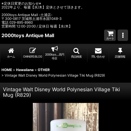
※定休日変更のお知らせ※
2022年より、毎週【水/木】定休とさせて頂きます。
2000toys Antique Mall -土浦店-
〒300-0817 茨城県土浦市永国1048-3
電話 029-895-8960
営業時間 12:00-20:00 / 定休日 毎週【水/木】
2000toys Antique Mall
カート
2000toys.....高円
ホーム
OWNER’S BLOG
商品検索
問い合わせ
店舗情報
寺店
HOME
>
Hawaiiana
>
OTHER
>
Vintage Walt Disney World Polynesian Village Tiki Mug (R829)
Vintage Walt Disney World Polynesian Village Tiki
Mug (R829)