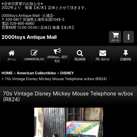
※定休日変更のお知らせ※
2022年より、毎週【水/木】定休とさせて頂きます。
2000toys Antique Mall -土浦店-
〒300-0817 茨城県土浦市永国1048-3
電話 029-895-8960
営業時間 12:00-20:00 / 定休日 毎週【水/木】
2000toys Antique Mall
カート
2000toys.....高円
ホーム
OWNER’S BLOG
商品検索
問い合わせ
店舗情報
寺店
HOME
>
American Collectibles
>
DISNEY
>
70s Vintage Disney Mickey Mouse Telephone w/box (R824)
70s Vintage Disney Mickey Mouse Telephone w/box
(R824)