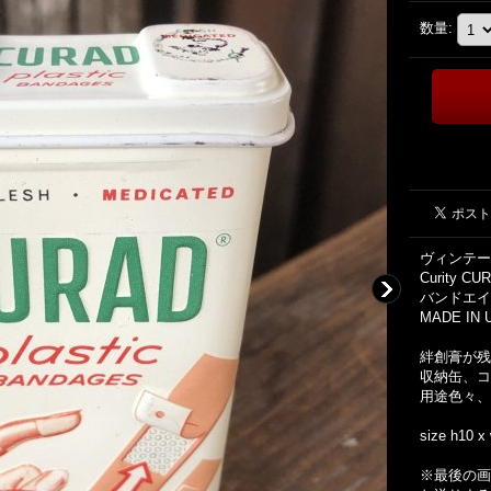
数量
:
ヴィンテー
Curity CU
バンドエイ
MADE IN 
絆創膏が残
収納缶、コ
用途色々、
size h10 x
※最後の画