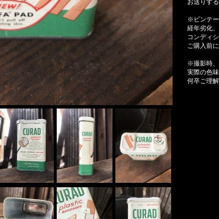
お送りする
※ビンテー
経年劣化、
コンディシ
ご購入前に
※撮影時、
実際の色味
何卒ご理解