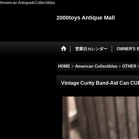
American Antique&Collectibles
2000toys Antique Mall
営業日カレンダー
OWNER'S 
HOME
>
American Collectibles
>
OTHER
Vintage Curity Band-Aid Can CU