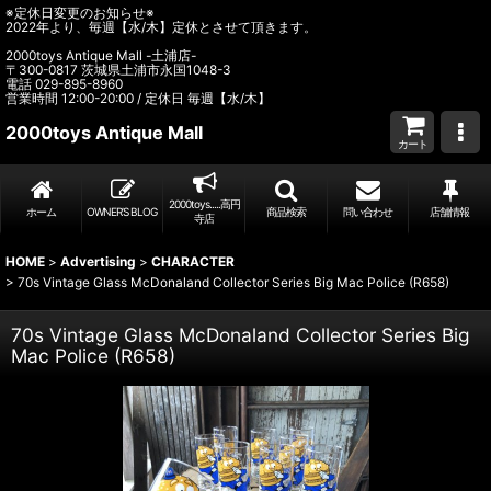
※定休日変更のお知らせ※
2022年より、毎週【水/木】定休とさせて頂きます。
2000toys Antique Mall -土浦店-
〒300-0817 茨城県土浦市永国1048-3
電話 029-895-8960
営業時間 12:00-20:00 / 定休日 毎週【水/木】
2000toys Antique Mall
カート
2000toys.....高円
ホーム
OWNER’S BLOG
商品検索
問い合わせ
店舗情報
寺店
HOME
>
Advertising
>
CHARACTER
>
70s Vintage Glass McDonaland Collector Series Big Mac Police (R658)
70s Vintage Glass McDonaland Collector Series Big
Mac Police (R658)