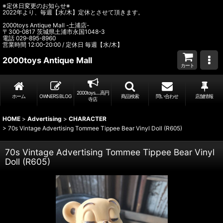
※定休日変更のお知らせ※
2022年より、毎週【水/木】定休とさせて頂きます。
2000toys Antique Mall -土浦店-
〒300-0817 茨城県土浦市永国1048-3
電話 029-895-8960
営業時間 12:00-20:00 / 定休日 毎週【水/木】
2000toys Antique Mall
カート
2000toys.....高円
ホーム
OWNER’S BLOG
商品検索
問い合わせ
店舗情報
寺店
HOME
>
Advertising
>
CHARACTER
>
70s Vintage Advertising Tommee Tippee Bear Vinyl Doll (R605)
70s Vintage Advertising Tommee Tippee Bear Vinyl
Doll (R605)