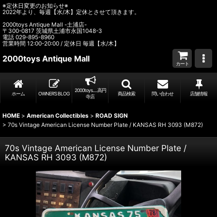
※定休日変更のお知らせ※
2022年より、毎週【水/木】定休とさせて頂きます。
2000toys Antique Mall -土浦店-
〒300-0817 茨城県土浦市永国1048-3
電話 029-895-8960
営業時間 12:00-20:00 / 定休日 毎週【水/木】
2000toys Antique Mall
カート
2000toys.....高円
ホーム
OWNER’S BLOG
商品検索
問い合わせ
店舗情報
寺店
HOME
>
American Collectibles
>
ROAD SIGN
>
70s Vintage American License Number Plate / KANSAS RH 3093 (M872)
70s Vintage American License Number Plate /
KANSAS RH 3093 (M872)