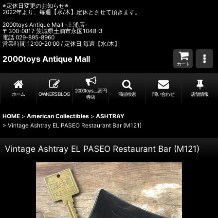
※定休日変更のお知らせ※
2022年より、毎週【水/木】定休とさせて頂きます。
2000toys Antique Mall -土浦店-
〒300-0817 茨城県土浦市永国1048-3
電話 029-895-8960
営業時間 12:00-20:00 / 定休日 毎週【水/木】
2000toys Antique Mall
カート
2000toys.....高円
ホーム
OWNER’S BLOG
商品検索
問い合わせ
店舗情報
寺店
HOME
>
American Collectibles
>
ASHTRAY
>
Vintage Ashtray EL PASEO Restaurant Bar (M121)
Vintage Ashtray EL PASEO Restaurant Bar (M121)