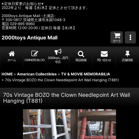
※定休日変更のお知らせ※
2022年より、毎週【水/木】定休とさせて頂きます。
2000toys Antique Mall -土浦店-
〒300-0817 茨城県土浦市永国1048-3
電話 029-895-8960
営業時間 12:00-20:00 / 定休日 毎週【水/木】
2000toys Antique Mall
カート
2000toys.....高円
ホーム
OWNER’S BLOG
商品検索
問い合わせ
店舗情報
寺店
HOME
>
American Collectibles
>
TV & MOVIE MEMORABILIA
>
70s Vintage BOZO the Clown Needlepoint Art Wall Hanging (T881)
70s Vintage BOZO the Clown Needlepoint Art Wall
Hanging (T881)