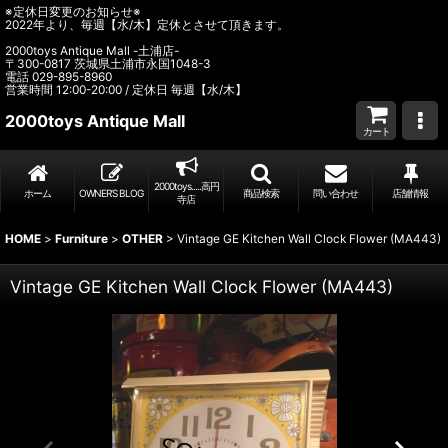
※定休日変更のお知らせ※
2022年より、毎週【水/木】定休とさせて頂きます。
2000toys Antique Mall -土浦店-
〒300-0817 茨城県土浦市永国1048-3
電話 029-895-8960
営業時間 12:00-20:00 / 定休日 毎週【水/木】
2000toys Antique Mall
カート
2000toys.....高円
ホーム
OWNER’S BLOG
商品検索
問い合わせ
店舗情報
寺店
HOME
>
Furniture
>
OTHER
>
Vintage GE Kitchen Wall Clock Flower (MA443)
Vintage GE Kitchen Wall Clock Flower (MA443)