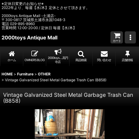
※定休日変更のお知らせ※
2022年より、毎週【水/木】定休とさせて頂きます。
2000toys Antique Mall -土浦店-
〒300-0817 茨城県土浦市永国1048-3
電話 029-895-8960
営業時間 12:00-20:00 / 定休日 毎週【水/木】
2000toys Antique Mall
カート
2000toys.....高円
ホーム
OWNER’S BLOG
商品検索
問い合わせ
店舗情報
寺店
HOME
>
Furniture
>
OTHER
>
Vintage Galvanized Steel Metal Garbage Trash Can (B858)
Vintage Galvanized Steel Metal Garbage Trash Can
(B858)