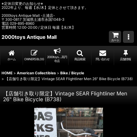
※定休日変更のお知らせ※
2022年より、毎週【水/木】定休とさせて頂きます。
2000toys Antique Mall -土浦店-
〒300-0817 茨城県土浦市永国1048-3
電話 029-895-8960
営業時間 12:00-20:00 / 定休日 毎週【水/木】
2000toys Antique Mall
カート
2000toys.....高円
ホーム
OWNER’S BLOG
商品検索
問い合わせ
店舗情報
寺店
HOME
>
American Collectibles
>
Bike / Bicycle
>
【店舗引き取り限定】Vintage SEAR Flightliner Men 26" Bike Bicycle (B738)
【店舗引き取り限定】Vintage SEAR Flightliner Men
26" Bike Bicycle (B738)