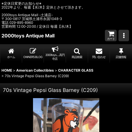
※定休日変更のお知らせ※
2022年より、毎週【水/木】定休とさせて頂きます。
2000toys Antique Mall -土浦店-
〒300-0817 茨城県土浦市永国1048-3
電話 029-895-8960
営業時間 12:00-20:00 / 定休日 毎週【水/木】
2000toys Antique Mall
カート
2000toys.....高円
ホーム
OWNER’S BLOG
商品検索
問い合わせ
店舗情報
寺店
HOME
>
American Collectibles
>
CHARACTER GLASS
>
70s Vintage Pepsi Glass Barney (C209)
70s Vintage Pepsi Glass Barney (C209)