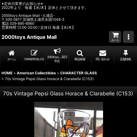
※定休日変更のお知らせ※
2022年より、毎週【水/木】定休とさせて頂きます。
2000toys Antique Mall -土浦店-
〒300-0817 茨城県土浦市永国1048-3
電話 029-895-8960
営業時間 12:00-20:00 / 定休日 毎週【水/木】
2000toys Antique Mall
カート
2000toys.....高円
ホーム
OWNER’S BLOG
商品検索
問い合わせ
店舗情報
寺店
HOME
>
American Collectibles
>
CHARACTER GLASS
>
70s Vintage Pepsi Glass Horace & Clarabelle (C153)
70s Vintage Pepsi Glass Horace & Clarabelle (C153)