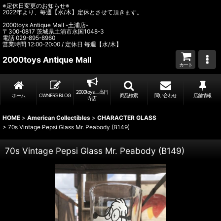
※定休日変更のお知らせ※
2022年より、毎週【水/木】定休とさせて頂きます。
2000toys Antique Mall -土浦店-
〒300-0817 茨城県土浦市永国1048-3
電話 029-895-8960
営業時間 12:00-20:00 / 定休日 毎週【水/木】
2000toys Antique Mall
カート
2000toys.....高円
ホーム
OWNER’S BLOG
商品検索
問い合わせ
店舗情報
寺店
HOME
>
American Collectibles
>
CHARACTER GLASS
>
70s Vintage Pepsi Glass Mr. Peabody (B149)
70s Vintage Pepsi Glass Mr. Peabody (B149)