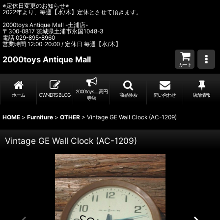
※定休日変更のお知らせ※
2022年より、毎週【水/木】定休とさせて頂きます。
2000toys Antique Mall -土浦店-
〒300-0817 茨城県土浦市永国1048-3
電話 029-895-8960
営業時間 12:00-20:00 / 定休日 毎週【水/木】
2000toys Antique Mall
カート
2000toys.....高円
ホーム
OWNER’S BLOG
商品検索
問い合わせ
店舗情報
寺店
HOME
>
Furniture
>
OTHER
>
Vintage GE Wall Clock (AC-1209)
Vintage GE Wall Clock (AC-1209)