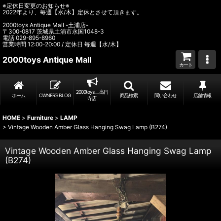
※定休日変更のお知らせ※
2022年より、毎週【水/木】定休とさせて頂きます。
2000toys Antique Mall -土浦店-
〒300-0817 茨城県土浦市永国1048-3
電話 029-895-8960
営業時間 12:00-20:00 / 定休日 毎週【水/木】
2000toys Antique Mall
カート
2000toys.....高円
ホーム
OWNER’S BLOG
商品検索
問い合わせ
店舗情報
寺店
HOME
>
Furniture
>
LAMP
>
Vintage Wooden Amber Glass Hanging Swag Lamp (B274)
Vintage Wooden Amber Glass Hanging Swag Lamp
(B274)