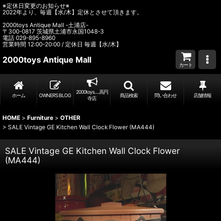
※定休日変更のお知らせ※
2022年より、毎週【水/木】定休とさせて頂きます。
2000toys Antique Mall -土浦店-
〒300-0817 茨城県土浦市永国1048-3
電話 029-895-8960
営業時間 12:00-20:00 / 定休日 毎週【水/木】
2000toys Antique Mall
カート
2000toys.....高円
ホーム
OWNER’S BLOG
商品検索
問い合わせ
店舗情報
寺店
HOME
>
Furniture
>
OTHER
>
SALE Vintage GE Kitchen Wall Clock Flower (MA444)
SALE Vintage GE Kitchen Wall Clock Flower
(MA444)