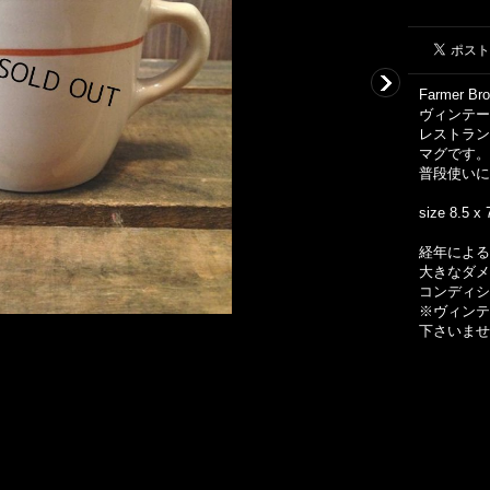
Farmer Bro
ヴィンテー
レストラン
マグです。
普段使いに
size 8.5 x
経年による
大きなダメ
コンディシ
※ヴィンテ
下さいませ