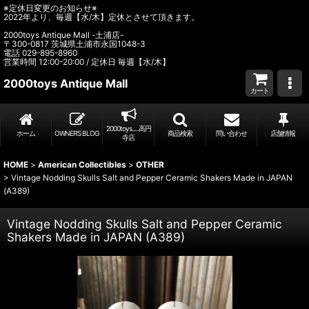
※定休日変更のお知らせ※
2022年より、毎週【水/木】定休とさせて頂きます。
2000toys Antique Mall -土浦店-
〒300-0817 茨城県土浦市永国1048-3
電話 029-895-8960
営業時間 12:00-20:00 / 定休日 毎週【水/木】
2000toys Antique Mall
カート
2000toys.....高円
ホーム
OWNER’S BLOG
商品検索
問い合わせ
店舗情報
寺店
HOME
>
American Collectibles
>
OTHER
>
Vintage Nodding Skulls Salt and Pepper Ceramic Shakers Made in JAPAN
(A389)
Vintage Nodding Skulls Salt and Pepper Ceramic
Shakers Made in JAPAN (A389)