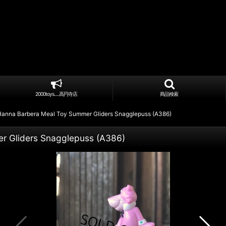
2000toys.....高円寺店
商品検索
Hanna Barbera Meal Toy Summer Gliders Snagglepuss (A386)
r Gliders Snagglepuss (A386)